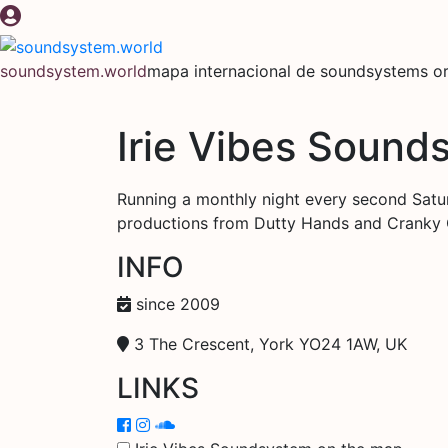
Ir
al
contenido
soundsystem.world
mapa internacional de soundsystems or
Irie Vibes Sound
Running a monthly night every second Satur
productions from Dutty Hands and Cranky 
INFO
since 2009
3 The Crescent, York YO24 1AW, UK
LINKS