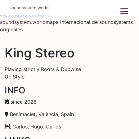
Ir
soundsystem.world
al
contenido
soundsystem.world
mapa internacional de soundsystems
originales
King Stereo
Playing strictly Roots & Dubwise
Uk Style
INFO
since 2026
Benimaclet, València, Spain
Carlos, Hugo, Carlos