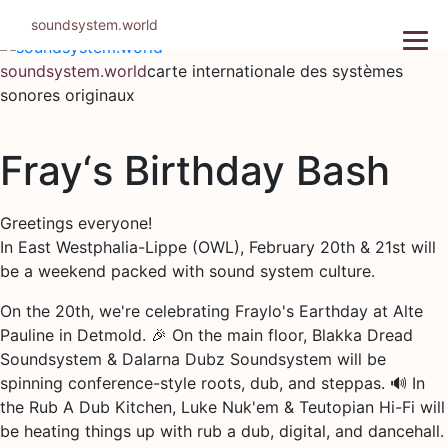
Aller
soundsystem.world
au
contenu
soundsystem.world
carte internationale des systèmes
sonores originaux
Fray‘s Birthday Bash
Greetings everyone!
In East Westphalia-Lippe (OWL), February 20th & 21st will
be a weekend packed with sound system culture.
On the 20th, we're celebrating Fraylo's Earthday at Alte
Pauline in Detmold. 🎉 On the main floor, Blakka Dread
Soundsystem & Dalarna Dubz Soundsystem will be
spinning conference-style roots, dub, and steppas. 🔊 In
the Rub A Dub Kitchen, Luke Nuk'em & Teutopian Hi-Fi will
be heating things up with rub a dub, digital, and dancehall.