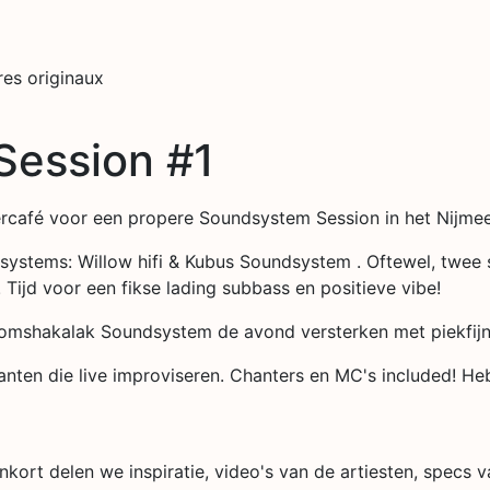
res originaux
Session #1
ercafé voor een propere Soundsystem Session in het Nijme
ystems: Willow hifi & Kubus Soundsystem . Oftewel, twe
Tijd voor een fikse lading subbass en positieve vibe!
shakalak Soundsystem de avond versterken met piekfijne se
ten die live improviseren. Chanters en MC's included! He
nenkort delen we inspiratie, video's van de artiesten, spec