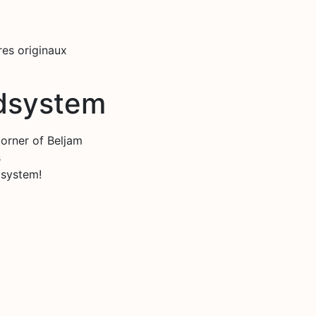
res originaux
ndsystem
orner of Beljam
s
 system!