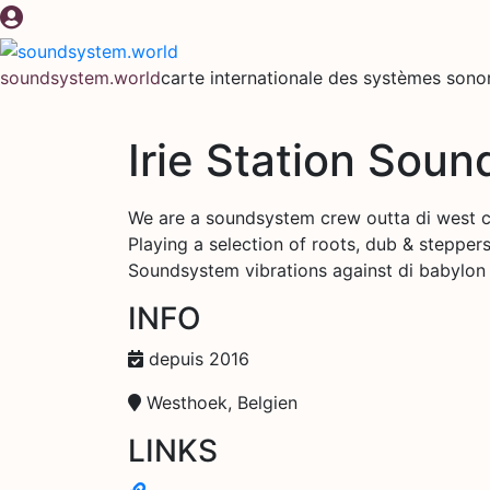
Aller
au
contenu
soundsystem.world
carte internationale des systèmes sono
Irie Station Sou
We are a soundsystem crew outta di west c
Playing a selection of roots, dub & stepper
Soundsystem vibrations against di babylon
INFO
depuis 2016
Westhoek, Belgien
LINKS