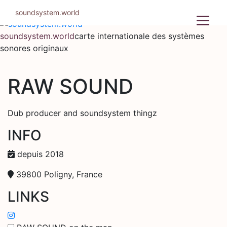
Aller
soundsystem.world
au
contenu
soundsystem.world
carte internationale des systèmes
sonores originaux
RAW SOUND
Dub producer and soundsystem thingz
INFO
depuis 2018
39800 Poligny, France
LINKS