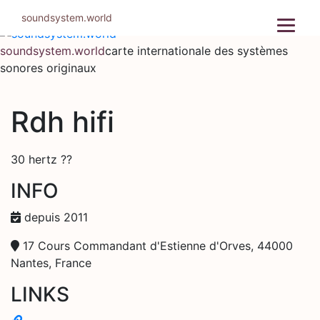
Aller
soundsystem.world
au
contenu
soundsystem.world
carte internationale des systèmes
sonores originaux
Rdh hifi
30 hertz ??
INFO
depuis 2011
17 Cours Commandant d'Estienne d'Orves, 44000
Nantes, France
LINKS