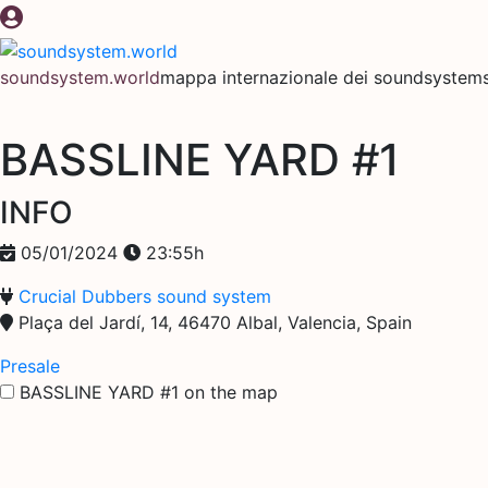
Salta
al
contenuto
soundsystem.world
mappa internazionale dei soundsystems 
BASSLINE YARD #1
INFO
05/01/2024
23:55h
Crucial Dubbers sound system
Plaça del Jardí, 14, 46470 Albal, Valencia, Spain
Presale
BASSLINE YARD #1 on the map