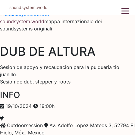
Salta
soundsystem.world
al
contenuto
soundsystem.world
mappa internazionale dei
soundsystems originali
DUB DE ALTURA
Sesion de apoyo y recaudacion para la pulqueria tio
juanillo.
Sesion de dub, stepper y roots
INFO
19/10/2024
19:00h
Outdoorsession
Av. Adolfo López Mateos 3, 52794 El
Hielo, Méx., Mexico