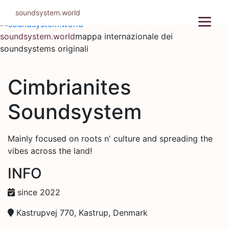
Salta
soundsystem.world
al
contenuto
soundsystem.world
mappa internazionale dei
soundsystems originali
Cimbrianites
Soundsystem
Mainly focused on roots n' culture and spreading the
vibes across the land!
INFO
since 2022
Kastrupvej 770, Kastrup, Denmark