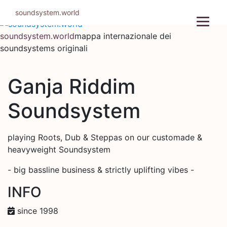
Salta
soundsystem.world
al
contenuto
soundsystem.world
mappa internazionale dei
soundsystems originali
Ganja Riddim
Soundsystem
playing Roots, Dub & Steppas on our customade &
heavyweight Soundsystem
- big bassline business & strictly uplifting vibes -
INFO
since 1998