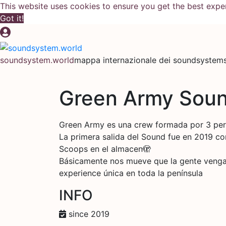
This website uses cookies to ensure you get the best expe
Got it!
Salta
al
contenuto
soundsystem.world
mappa internazionale dei soundsystems 
Green Army Sou
Green Army es una crew formada por 3 pers
La primera salida del Sound fue en 2019 
Scoops en el almacen🫣
Básicamente nos mueve que la gente venga a
experience única en toda la península
INFO
since 2019