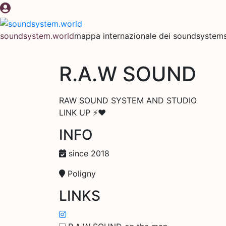
Salta
al
contenuto
soundsystem.world
mappa internazionale dei soundsystems 
R.A.W SOUND
RAW SOUND SYSTEM AND STUDIO
LINK UP ⚡️♥️
INFO
since 2018
Poligny
LINKS