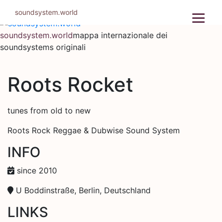
Salta
soundsystem.world
al
contenuto
soundsystem.world
mappa internazionale dei
soundsystems originali
Roots Rocket
tunes from old to new
Roots Rock Reggae & Dubwise Sound System
INFO
since 2010
U Boddinstraße, Berlin, Deutschland
LINKS