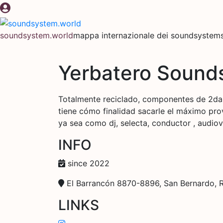
Salta
al
contenuto
soundsystem.world
mappa internazionale dei soundsystems 
Yerbatero Sound
Totalmente reciclado, componentes de 2da 
tiene cómo finalidad sacarle el máximo pro
ya sea como dj, selecta, conductor , audiovi
INFO
since 2022
El Barrancón 8870-8896, San Bernardo, R
LINKS