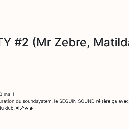
#2 (Mr Zebre, Matilda
 mai !
inauguration du soundsystem, le SEGUIN SOUND réitère ça
 du dub.🔈🎶🔥🔥