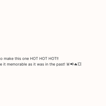
 to make this one HOT HOT HOT!!
e it memorable as it was in the past! 🚨📢🔥💥