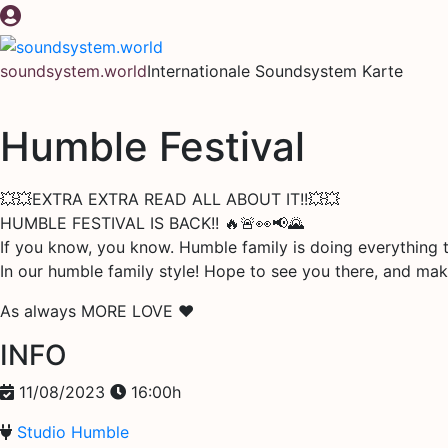
Zum
Inhalt
springen
soundsystem.world
Internationale Soundsystem Karte
Humble Festival
💥💥EXTRA EXTRA READ ALL ABOUT IT!!💥💥
HUMBLE FESTIVAL IS BACK!! 🔥🚨👀📢🌄
If you know, you know. Humble family is doing everything
In our humble family style! Hope to see you there, and mak
As always MORE LOVE ❤️
INFO
11/08/2023
16:00h
Studio Humble