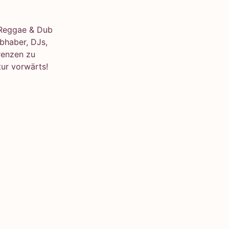
e Reggae & Dub
bhaber, DJs,
renzen zu
ur vorwärts!