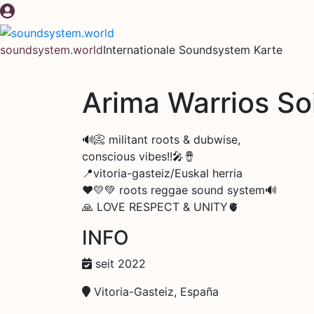
Zum
Inhalt
springen
soundsystem.world
Internationale Soundsystem Karte
Arima Warrios So
🔊📀 militant roots & dubwise,
conscious vibes!!🎤🪘
📍vitoria-gasteiz/Euskal herria
❤️💛💚 roots reggae sound system🔊
🙏 LOVE RESPECT & UNITY🫀
INFO
seit 2022
Vitoria-Gasteiz, España