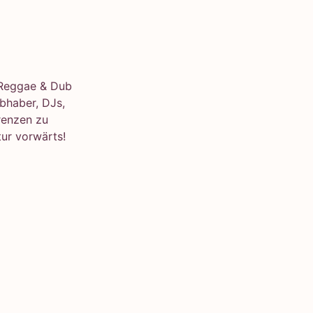
e Reggae & Dub
bhaber, DJs,
renzen zu
ur vorwärts!