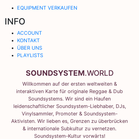
EQUIPMENT VERKAUFEN
INFO
ACCOUNT
KONTAKT
ÜBER UNS
PLAYLISTS
SOUNDSYSTEM
.WORLD
Willkommen auf der ersten weltweiten &
interaktiven Karte für originale Reggae & Dub
Soundsystems. Wir sind ein Haufen
leidenschaftlicher Soundsystem-Liebhaber, DJs,
Vinylsammler, Promoter & Soundsystem-
Aktivisten. Wir lieben es, Grenzen zu überbrücken
& internationale Subkultur zu vernetzen.
Soundsystem-Kultur vorwärts!