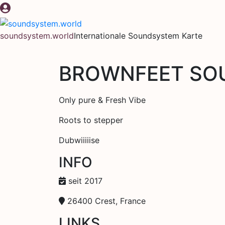
Zum
Inhalt
springen
soundsystem.world
Internationale Soundsystem Karte
BROWNFEET SO
Only pure & Fresh Vibe
Roots to stepper
Dubwiiiiise
INFO
seit 2017
26400 Crest, France
LINKS