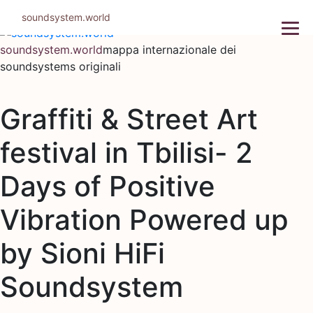
Salta
soundsystem.world
al
contenuto
soundsystem.world
mappa internazionale dei
soundsystems originali
Graffiti & Street Art
festival in Tbilisi- 2
Days of Positive
Vibration Powered up
by Sioni HiFi
Soundsystem