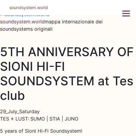
Salta
soundsystem.world
al
contenuto
soundsystem.world
mappa internazionale dei
soundsystems originali
5TH ANNIVERSARY OF
SIONI HI-FI
SOUNDSYSTEM at Tes
club
29_July_Saturday
TES ± LUST: SUMO | STIA | JUNO
5 years of Sioni Hi-Fi Soundsystem!