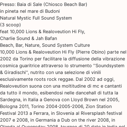
Presso: Baia di Sale (Chiosco Beach Bar)
in pineta nel mare di Budoni
Natural Mystic Full Sound System
(3 scoop)
feat 10,000 Lions & Realoveution Hi Fly,
Charlie Sound & Jah Bafan
Beach, Bar, Nature, Sound System Culture
10,000 Lions & Realoveution Hi Fly (Pierre Obino) parte nel
2002 da Torino per facilitare la diffusione della vibrazione
cosmica guaritrice attraverso lo strumento ''Soundsystem
& Giradischi'', nutrito con una selezione di vinili
esclusivamente roots rock reggae. Dal 2002 ad oggi,
Realoveution suona con una moltitudine di mc e cantanti
da tutto il mondo, esibendosi nelle dancehall di tutta la
Sardegna, in Italia a Genova con Lloyd Brown nel 2005,
Bologna 2011, Torino 2004-2005-2006, Zion Station
Festival 2013 a Ferrara, in Slovenia al Riversplash festival
2007 e 2008, in Germania a Dub on the river 2008, in
Olanda al Queensday 2008, tournee di 20 date in India nel