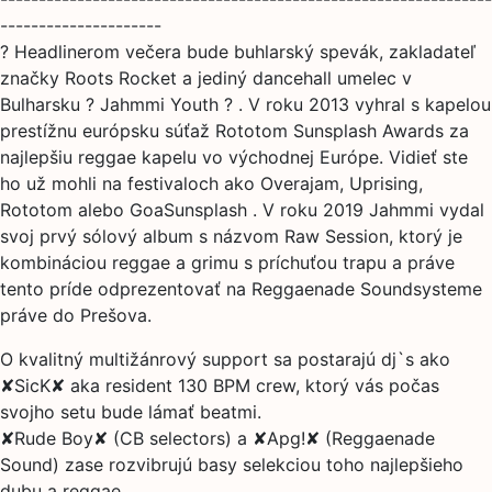
---------------------
? Headlinerom večera bude buhlarský spevák, zakladateľ
značky Roots Rocket a jediný dancehall umelec v
Bulharsku ? Jahmmi Youth ? . V roku 2013 vyhral s kapelou
prestížnu európsku súťaž Rototom Sunsplash Awards za
najlepšiu reggae kapelu vo východnej Európe. Vidieť ste
ho už mohli na festivaloch ako Overajam, Uprising,
Rototom alebo GoaSunsplash . V roku 2019 Jahmmi vydal
svoj prvý sólový album s názvom Raw Session, ktorý je
kombináciou reggae a grimu s príchuťou trapu a práve
tento príde odprezentovať na Reggaenade Soundsysteme
práve do Prešova.
O kvalitný multižánrový support sa postarajú dj`s ako
✘SicK✘ aka resident 130 BPM crew, ktorý vás počas
svojho setu bude lámať beatmi.
✘Rude Boy✘ (CB selectors) a ✘Apg!✘ (Reggaenade
Sound) zase rozvibrujú basy selekciou toho najlepšieho
dubu a reggae.