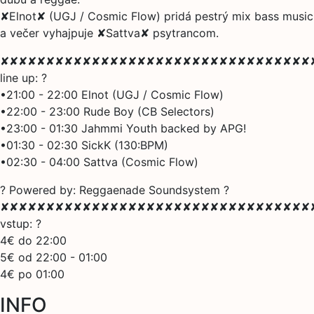
✘Elnot✘ (UGJ / Cosmic Flow) pridá pestrý mix bass music
a večer vyhajpuje ✘Sattva✘ psytrancom.
✘✘✘✘✘✘✘✘✘✘✘✘✘✘✘✘✘✘✘✘✘✘✘✘✘✘✘✘✘✘✘✘✘✘
line up: ?
•21:00 - 22:00 Elnot (UGJ / Cosmic Flow)
•22:00 - 23:00 Rude Boy (CB Selectors)
•23:00 - 01:30 Jahmmi Youth backed by APG!
•01:30 - 02:30 SickK (130:BPM)
•02:30 - 04:00 Sattva (Cosmic Flow)
? Powered by: Reggaenade Soundsystem ?
✘✘✘✘✘✘✘✘✘✘✘✘✘✘✘✘✘✘✘✘✘✘✘✘✘✘✘✘✘✘✘✘✘✘
vstup: ?
4€ do 22:00
5€ od 22:00 - 01:00
4€ po 01:00
INFO