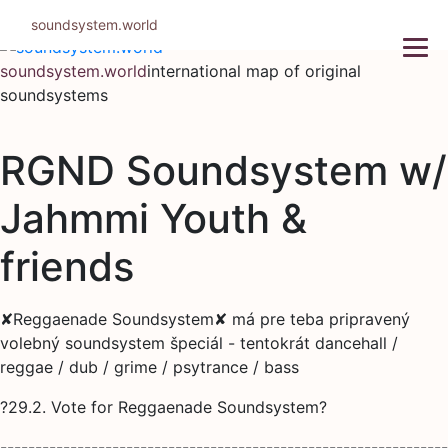
Skip
soundsystem.world
to
content
soundsystem.world
international map of original
soundsystems
RGND Soundsystem w/
Jahmmi Youth &
friends
✘Reggaenade Soundsystem✘ má pre teba pripravený
volebný soundsystem špeciál - tentokrát dancehall /
reggae / dub / grime / psytrance / bass
?29.2. Vote for Reggaenade Soundsystem?
----------------------------------------------------------------