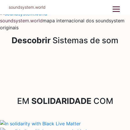
Pular
soundsystem.world
para
o
soundsystem.world
mapa internacional dos soundsystem
conteúdo
originais
Descobrir
Sistemas de som
EM
SOLIDARIDADE
COM