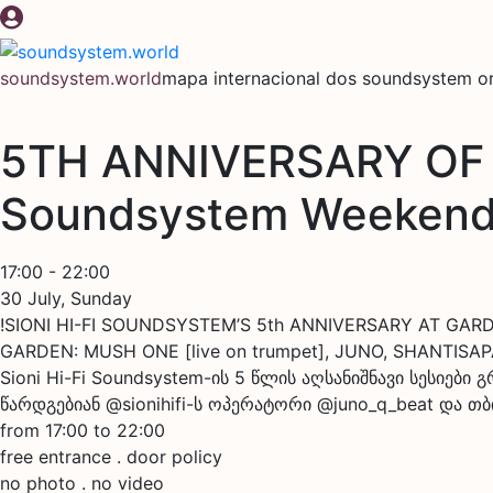
Pular
para
o
soundsystem.world
mapa internacional dos soundsystem or
conteúdo
5TH ANNIVERSARY OF 
Soundsystem Weekend
17:00 - 22:00
30 July, Sunday
!SIONI HI-FI SOUNDSYSTEM’S 5th ANNIVERSARY AT GAR
GARDEN: MUSH ONE [live on trumpet], JUNO, SHANTISA
Sioni Hi-Fi Soundsystem-ის 5 წლის აღსანიშნავი სესიებ
წარდგებიან @sionihifi-ს ოპერატორი @juno_q_beat და 
from 17:00 to 22:00
free entrance . door policy
no photo . no video