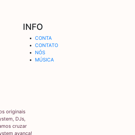
INFO
CONTA
CONTATO
NÓS
MÚSICA
s originais
stem, DJs,
ramos cruzar
system avança!