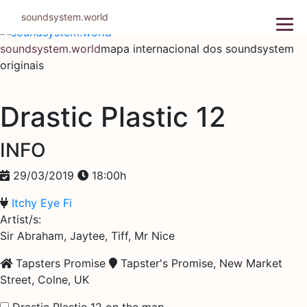
Pular
soundsystem.world
para
o
soundsystem.world
mapa internacional dos soundsystem
conteúdo
originais
Drastic Plastic 12
INFO
29/03/2019
18:00h
Itchy Eye Fi
Artist/s:
Sir Abraham, Jaytee, Tiff, Mr Nice
Tapsters Promise
Tapster's Promise, New Market
Street, Colne, UK
Drastic Plastic 12 on the map