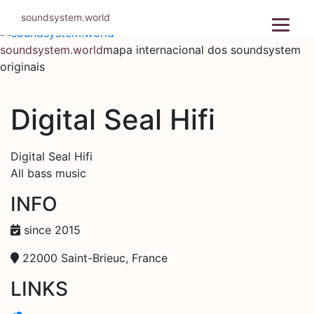
Pular
soundsystem.world
para
o
soundsystem.world
mapa internacional dos soundsystem
conteúdo
originais
Digital Seal Hifi
Digital Seal Hifi
All bass music
INFO
since 2015
22000 Saint-Brieuc, France
LINKS