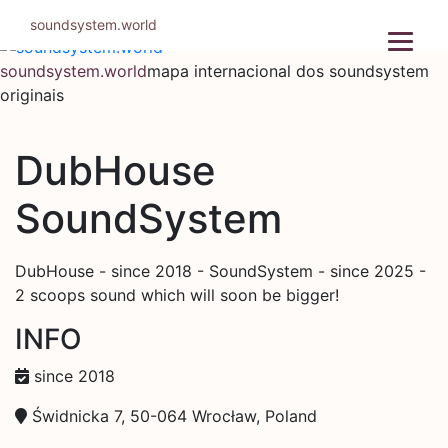
Pular
soundsystem.world
para
o
soundsystem.world
mapa internacional dos soundsystem
conteúdo
originais
DubHouse
SoundSystem
DubHouse - since 2018 - SoundSystem - since 2025 -
2 scoops sound which will soon be bigger!
INFO
since 2018
Świdnicka 7, 50-064 Wrocław, Poland