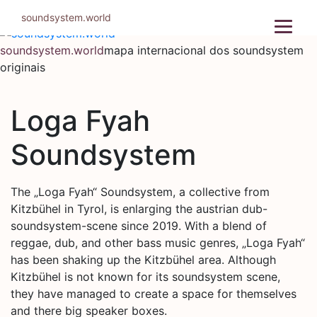
Pular
soundsystem.world
para
o
soundsystem.world
mapa internacional dos soundsystem
conteúdo
originais
Loga Fyah
Soundsystem
The „Loga Fyah“ Soundsystem, a collective from
Kitzbühel in Tyrol, is enlarging the austrian dub-
soundsystem-scene since 2019. With a blend of
reggae, dub, and other bass music genres, „Loga Fyah“
has been shaking up the Kitzbühel area. Although
Kitzbühel is not known for its soundsystem scene,
they have managed to create a space for themselves
and there big speaker boxes.