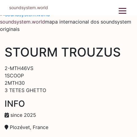
Pular
soundsystem.world
para
o
soundsystem.world
mapa internacional dos soundsystem
conteúdo
originais
STOURM TROUZUS
2-MTH46VS
1SCOOP
2MTH30
3 TETES GHETTO
INFO
since 2025
Plozévet, France