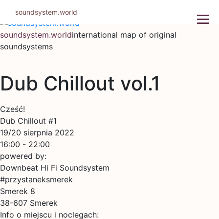
Skip
soundsystem.world
to
content
soundsystem.world
international map of original
soundsystems
Dub Chillout vol.1
Cześć!
Dub Chillout #1
19/20 sierpnia 2022
16:00 - 22:00
powered by:
Downbeat Hi Fi Soundsystem
#przystaneksmerek
Smerek 8
38-607 Smerek
Info o miejscu i noclegach: