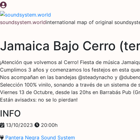
Skip
to
content
soundsystem.world
international map of original soundsys
Jamaica Bajo Cerro (ter
¡Atención que volvemos al Cerro! Fiesta de música Jamaiqu
Cumplimos 3 años y comenzamos los festejos en esta quer
Nos acompañan en las bandejas @steadynacho y @dubencon
Selección 100% vinilo, sonando a través de un sistema de s
Viernes 13 de Octubre, desde las 20hs en Barrabás Pub (Gr
Están avisadxs: no se lo pierdan!
INFO
13/10/2023
20:00h
Pantera Negra Sound System