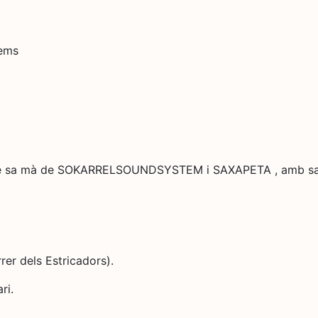
tems
es de sa mà de SOKARRELSOUNDSYSTEM i SAXAPETA , amb sa 
rer dels Estricadors).
ri.