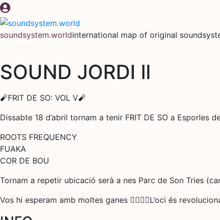
Skip
to
content
soundsystem.world
international map of original soundsys
SOUND JORDI ll
🧨FRIT DE SO: VOL V🧨
Dissabte 18 d’abril tornam a tenir FRIT DE SO a Esporl
ROOTS FREQUENCY
FUAKA
COR DE BOU
Tornam a repetir ubicació serà a nes Parc de Son Tries (car
Vos hi esperam amb moltes ganes ❤️‍🔥❤️‍🔥L’oci és revoluciona