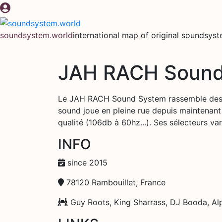
Skip
to
content
soundsystem.world
international map of original soundsys
JAH RACH Sound
Le JAH RACH Sound System rassemble des pas
sound joue en pleine rue depuis maintenant p
qualité (106db à 60hz...). Ses sélecteurs va
INFO
since 2015
78120 Rambouillet, France
Guy Roots, King Sharrass, DJ Booda, A