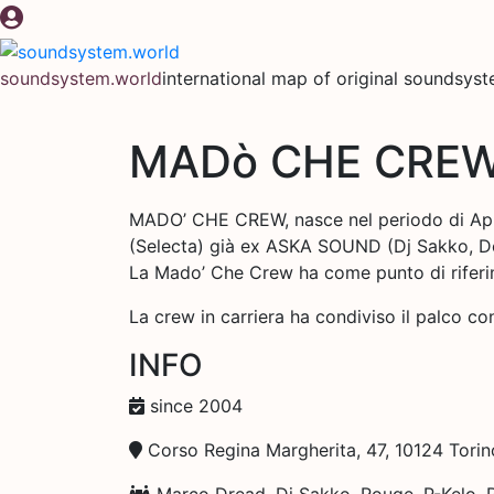
Skip
to
content
soundsystem.world
international map of original soundsys
MADò CHE CREW 
MADO’ CHE CREW, nasce nel periodo di April
(Selecta) già ex ASKA SOUND (Dj Sakko, Do
La Mado’ Che Crew ha come punto di riferim
La crew in carriera ha condiviso il palco con
INFO
since 2004
Corso Regina Margherita, 47, 10124 Torino
Marco Dread, Dj Sakko, Rouge, P-Kelo, 