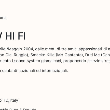
tems
HI FI
e /Maggio 2004, dalle menti di tre amici,appassionati di 
n Cla, Ruggio), Smacko Killa (Mc-Cantante), Duti Mc (Can
ento i sound system giamaicani, proponendo selezioni regg
 cantanti nazionali ed internazionali.
 TO, Italy
Raffa Giga & Davide