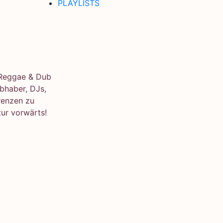
PLAYLISTS
e Reggae & Dub
bhaber, DJs,
renzen zu
ur vorwärts!