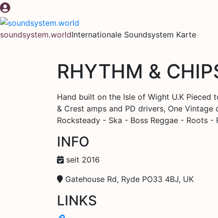
Zum
Inhalt
springen
soundsystem.world
Internationale Soundsystem Karte
RHYTHM & CHIPS
Hand built on the Isle of Wight U.K Piece
& Crest amps and PD drivers, One Vintage d
Rocksteady - Ska - Boss Reggae - Roots - 
INFO
seit 2016
Gatehouse Rd, Ryde PO33 4BJ, UK
LINKS