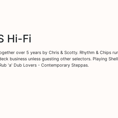
 Hi-Fi
d together over 5 years by Chris & Scotty. Rhythm & Chips
eck business unless guesting other selectors. Playing She
Rub 'a' Dub Lovers - Contemporary Steppas.