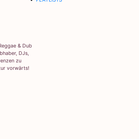
e Reggae & Dub
bhaber, DJs,
renzen zu
ur vorwärts!