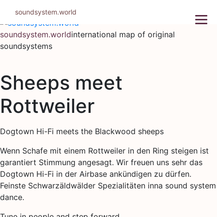
Skip
soundsystem.world
to
content
soundsystem.world
international map of original
soundsystems
Sheeps meet
Rottweiler
Dogtown Hi-Fi meets the Blackwood sheeps
Wenn Schafe mit einem Rottweiler in den Ring steigen ist
garantiert Stimmung angesagt. Wir freuen uns sehr das
Dogtown Hi-Fi in der Airbase ankündigen zu dürfen.
Feinste Schwarzäldwälder Spezialitäten inna sound system
dance.
Tune in people and step forward