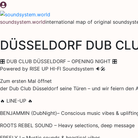
Skip
to
content
soundsystem.world
international map of original soundsys
DÜSSELDORF DUB CLU
🎛️ DUB CLUB DÜSSELDORF – OPENING NIGHT 🎛️
Powered by RISE UP HI-FI Soundsystem 🔉🎤
Zum ersten Mal öffnet
der Dub Club Düsseldorf seine Türen – und wir feiern den A
🔥 LINE-UP 🔥
BENJAMMIN (DubNight)– Conscious music vibes & upliftin
ROOTS REBEL SOUND – Heavy selections, deep message
FREELY I – Mystic sounds & heartical vibes