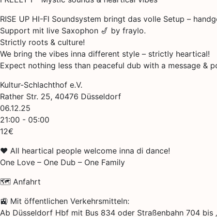
RISE UP HI-FI Soundsystem bringt das volle Setup – handg
Support mit live Saxophon 🎷 by fraylo.
Strictly roots & culture!
We bring the vibes inna different style – strictly heartical!
Expect nothing less than peaceful dub with a message & pos
Kultur-Schlachthof e.V.
Rather Str. 25, 40476 Düsseldorf
06.12.25
21:00 - 05:00
12€
❤️ All heartical people welcome inna di dance!
One Love – One Dub – One Family
🗺️ Anfahrt
🚉 Mit öffentlichen Verkehrsmitteln:
Ab Düsseldorf Hbf mit Bus 834 oder Straßenbahn 704 bis „A