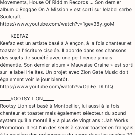
Movements, House Of Riddim Records … Son dernier
album « Reggae On A Mission » est sorti sur lelabel serbe
Soulcraft .
https://www.youtube.com/watch?v=1gev38y_goM
_____KEEFAZ____
Keefaz est un artiste basé à Alençon, à la fois chanteur et
toaster à l'écriture ciselée. Il aborde dans ses chansons
des sujets de société avec une pertinence jamais
démentie. Son dernier album « Mauvaise Graine » est sorti
sur le label Irie Ites. Un projet avec Zion Gate Music doit
également voir le jour bientôt.
https://www.youtube.com/watch?v=OpiFeTDLhfQ
_____ROOTSY LION_____
Rootsy Lion est basé à Montpellier, lui aussi à la fois
chanteur et toaster mais également sélecteur du sound
system qu'il a monté il y a plus de vingt ans : Jah Works
Promotion. Il est l'un des seuls à savoir toaster en français
à la manière des précurseurs du genre dans les années 70.