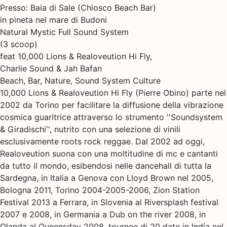
Presso: Baia di Sale (Chiosco Beach Bar)
in pineta nel mare di Budoni
Natural Mystic Full Sound System
(3 scoop)
feat 10,000 Lions & Realoveution Hi Fly,
Charlie Sound & Jah Bafan
Beach, Bar, Nature, Sound System Culture
10,000 Lions & Realoveution Hi Fly (Pierre Obino) parte nel
2002 da Torino per facilitare la diffusione della vibrazione
cosmica guaritrice attraverso lo strumento ''Soundsystem
& Giradischi'', nutrito con una selezione di vinili
esclusivamente roots rock reggae. Dal 2002 ad oggi,
Realoveution suona con una moltitudine di mc e cantanti
da tutto il mondo, esibendosi nelle dancehall di tutta la
Sardegna, in Italia a Genova con Lloyd Brown nel 2005,
Bologna 2011, Torino 2004-2005-2006, Zion Station
Festival 2013 a Ferrara, in Slovenia al Riversplash festival
2007 e 2008, in Germania a Dub on the river 2008, in
Olanda al Queensday 2008, tournee di 20 date in India nel